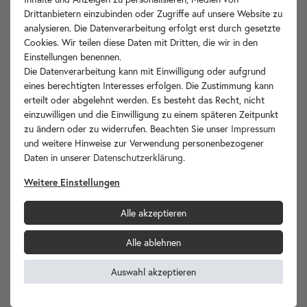
Drittanbietern einzubinden oder Zugriffe auf unsere Website zu
Produktdetails
analysieren. Die Datenverarbeitung erfolgt erst durch gesetzte
Cookies. Wir teilen diese Daten mit Dritten, die wir in den
Artikelbeschreibung
Einstellungen benennen.
Die Datenverarbeitung kann mit Einwilligung oder aufgrund
eines berechtigten Interesses erfolgen. Die Zustimmung kann
Technische Zeichnung
erteilt oder abgelehnt werden. Es besteht das Recht, nicht
einzuwilligen und die Einwilligung zu einem späteren Zeitpunkt
Hersteller-Info
zu ändern oder zu widerrufen. Beachten Sie unser
Impressum
und weitere Hinweise zur Verwendung personenbezogener
Daten in unserer
Daten­schutz­erklärung
.
Weitere Einstellungen
Ihre Vorteile
Alle akzeptieren
Alle ablehnen
wohnfreuden.de -
Auswahl akzeptieren
Ihr Spezialist für Waschbecken Unikate!