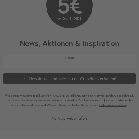
5€
GESCHENKT
News, Aktionen & Inspiration
Newsletter Honig
E-Mail
Newsletter abonnieren und Gutschein erhalten!
2)
Ab einem Mindest­bestell­wert von 100,00 €. Sie erklären sich damit ein­ver­standen, dass Ihre Da­
ten für unseren News­letter­versand ver­wen­det werden. Der News­letter ist jeder­zeit ab­bestel­lbar.
Weitere Infor­mationen und Wider­rufshin­weise finden Sie in unserer
Daten­schutz­erklärung
Vertrag widerrufen