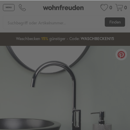
0
0
Finden
21
21
59
Waschbecken
günstiger
- Code:
15%
20%
WASCHBECKEN15