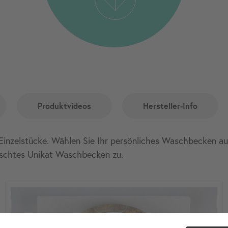
Produktvideos
Hersteller-Info
Einzelstücke. Wählen Sie Ihr persönliches Waschbecken aus.
schtes Unikat Waschbecken zu.