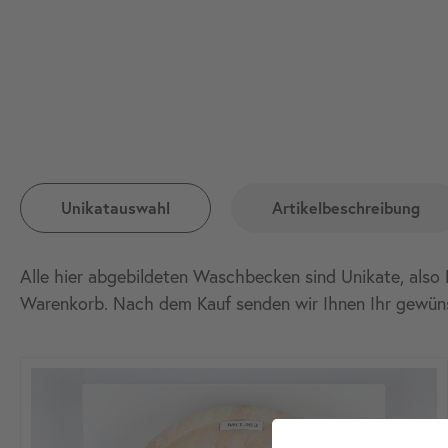
Unikatauswahl
Artikelbeschreibung
Alle hier abgebildeten Waschbecken sind Unikate, also 
Warenkorb. Nach dem Kauf senden wir Ihnen Ihr gewün