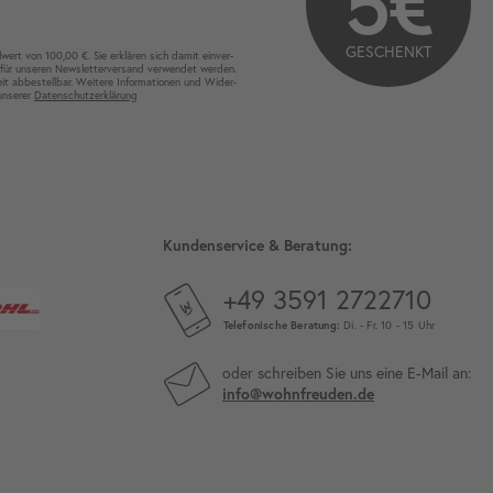
5€
GESCHENKT
wert von 100,00 €. Sie erklären sich damit ein­ver­
für unseren News­letter­versand ver­wen­det werden.
eit ab­bestel­lbar. Weitere Infor­mationen und Wider­
 unserer
Daten­schutz­erklärung
Kundenservice & Beratung:
+49 3591 2722710
Telefonische Beratung:
Di. - Fr. 10 - 15 Uhr
oder schreiben Sie uns eine E-Mail an:
info@wohnfreuden.de