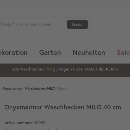
Finden
koration
Garten
Neuheiten
Sale
2
09
27
39
Alle Waschbecken
15%
günstiger
20%
- Code:
WASCHBECKEN15
Onyxmarmor Waschbecken MILO 40 cm
Onyxmarmor Waschbecken MILO 40 cm
Artikelnummer:
39986