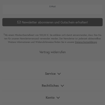
Newsletter Honig
E-Mail
Newsletter abonnieren und Gutschein erhalten!
2)
Ab einem Mindest­bestell­wert von 100,00 €. Sie erklären sich damit ein­ver­standen, dass Ihre Da­
ten für unseren News­letter­versand ver­wen­det werden. Der News­letter ist jeder­zeit ab­bestel­lbar.
Weitere Infor­mationen und Wider­rufshin­weise finden Sie in unserer
Daten­schutz­erklärung
Vertrag widerrufen
Service
Rechtliches
Konto