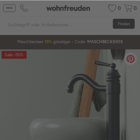
0
0
Finden
03
53
47
Waschbecken
günstiger
- Code:
15%
20%
WASCHBECKEN15
-50%