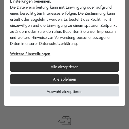
Einstellungen benennen.
Hersteller-Info
Die Datenverarbeitung kann mit Einwilligung oder aufgrund
eines berechtigten Interesses erfolgen. Die Zustimmung kann
erteilt oder abgelehnt werden. Es besteht das Recht, nicht
einzuwilligen und die Einwilligung zu einem späteren Zeitpunkt
zu ändern oder zu widerrufen. Beachten Sie unser
Impressum
Ihre Vorteile
und weitere Hinweise zur Verwendung personenbezogener
Daten in unserer
Daten­schutz­erklärung
.
Weitere Einstellungen
Alle akzeptieren
wohnfreuden.de -
Ihr Spezialist für Waschbecken Unikate!
Alle ablehnen
Auswahl akzeptieren
Versand
Internationaler