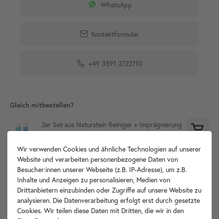
WhatsApp
Kontaktformular
+49 3591 2722710
Gleich mitbestellen?
2er Set aus Naturstein Reiniger + Imprägnierung
29,90 €
26,90 €
Wir verwenden Cookies und ähnliche Technologien auf unserer
Website und verarbeiten personenbezogene Daten von
Besucher:innen unserer Webseite (z.B. IP-Adresse), um z.B.
Produktdetails
Inhalte und Anzeigen zu personalisieren, Medien von
Drittanbietern einzubinden oder Zugriffe auf unsere Website zu
analysieren. Die Datenverarbeitung erfolgt erst durch gesetzte
Artikelbeschreibung
Cookies. Wir teilen diese Daten mit Dritten, die wir in den