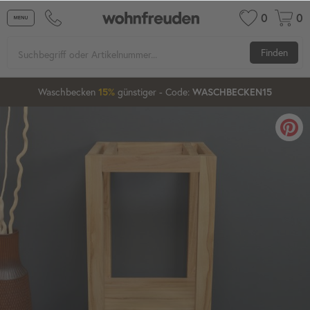
0
0
Finden
Waschbecken
günstiger
- Code:
15%
20%
WASCHBECKEN15