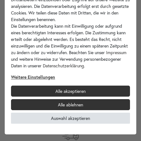
analysieren. Die Datenverarbeitung erfolgt erst durch gesetzte
Artikelbeschreibung
Cookies. Wir teilen diese Daten mit Dritten, die wir in den
Einstellungen benennen.
Die Datenverarbeitung kann mit Einwilligung oder aufgrund
Technische Zeichnung
eines berechtigten Interesses erfolgen. Die Zustimmung kann
erteilt oder abgelehnt werden. Es besteht das Recht, nicht
Hersteller-Info
einzuwilligen und die Einwilligung zu einem späteren Zeitpunkt
zu ändern oder zu widerrufen. Beachten Sie unser
Impressum
und weitere Hinweise zur Verwendung personenbezogener
Daten in unserer
Daten­schutz­erklärung
.
Ihre Vorteile
Weitere Einstellungen
Alle akzeptieren
Alle ablehnen
wohnfreuden.de -
Ihr Spezialist für Waschbecken Unikate!
Auswahl akzeptieren