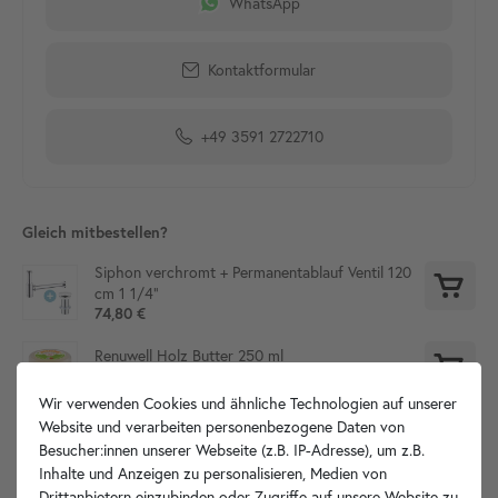
WhatsApp
Kontaktformular
+49 3591 2722710
Gleich mitbestellen?
Siphon verchromt + Permanentablauf Ventil 120
cm 1 1/4"
74,80 €
Renuwell Holz Butter 250 ml
15,90 €
13,90 €
Wir verwenden Cookies und ähnliche Technologien auf unserer
Website und verarbeiten personenbezogene Daten von
Besucher:innen unserer Webseite (z.B. IP-Adresse), um z.B.
Inhalte und Anzeigen zu personalisieren, Medien von
Produktdetails
Drittanbietern einzubinden oder Zugriffe auf unsere Website zu