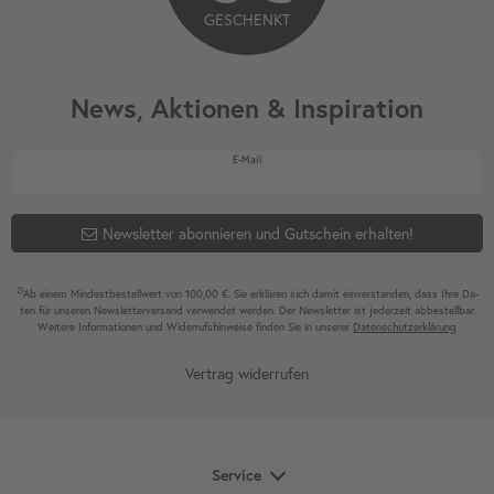
GESCHENKT
News, Aktionen & Inspiration
Newsletter Honig
E-Mail
Newsletter abonnieren und Gutschein erhalten!
2)
Ab einem Mindest­bestell­wert von 100,00 €. Sie erklären sich damit ein­ver­standen, dass Ihre Da­
ten für unseren News­letter­versand ver­wen­det werden. Der News­letter ist jeder­zeit ab­bestel­lbar.
Weitere Infor­mationen und Wider­rufshin­weise finden Sie in unserer
Daten­schutz­erklärung
Vertrag widerrufen
Service