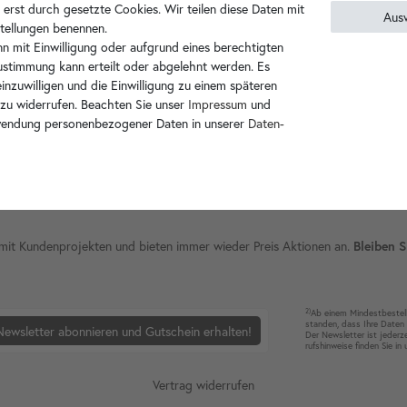
 erst durch gesetzte Cookies. Wir teilen diese Daten mit
Aus
nstellungen benennen.
n mit Einwilligung oder aufgrund eines berechtigten
Zustimmung kann erteilt oder abgelehnt werden. Es
inzuwilligen und die Einwilligung zu einem späteren
 zu widerrufen. Beachten Sie unser
Impressum
und
wendung personenbezogener Daten in unserer
Daten­
ie mit Kundenprojekten und bieten immer wieder Preis Aktionen an.
Bleiben S
2)
Ab einem Mindest­bestell­
standen, dass Ihre Da­ten 
Newsletter abonnieren und Gutschein erhalten!
Der News­letter ist jeder­z
rufshin­weise finden Sie in
Vertrag widerrufen