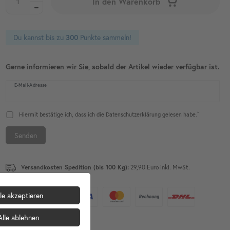
In den Warenkorb
Du kannst bis zu
Punkte sammeln!
300
Gerne informieren wir Sie, sobald der Artikel wieder verfügbar ist.
E-Mail-Adresse
*
Hiermit bestätige ich, dass ich die
Daten­schutz­erklärung
gelesen habe.
Senden
Versandkosten Spedition (bis 100 Kg):
29,90 Euro inkl. MwSt.
le akzeptieren
Alle ablehnen