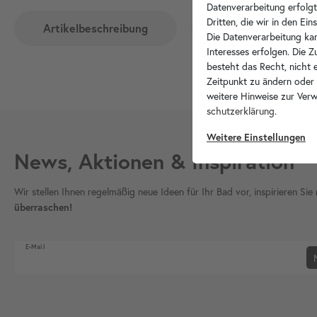
Datenverarbeitung erfolgt
Dritten, die wir in den Ei
Artikelbeschreibung
Hersteller-Info
Die Datenverarbeitung kan
Interesses erfolgen. Die 
besteht das Recht, nicht e
Zeitpunkt zu ändern oder
weitere Hinweise zur Ver
schutz­erklärung
.
Weitere Einstellungen
News, Aktionen & Inspiration
Wir stellen Ihnen regelmäßig neue Ideen für Ihr Bad vor, inspirieren S
überraschen!
Newsletter Honig
E-Mail