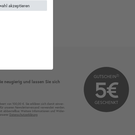
wahl akzeptieren
2)
GUTSCHEIN
5€
ie neugierig und lassen Sie sich
GESCHENKT
wert von 100,00 €. Sie erklären sich damit ein­ver­
für unseren News­letter­versand ver­wen­det werden.
eit ab­bestel­lbar. Weitere Infor­mationen und Wider­
 unserer
Daten­schutz­erklärung