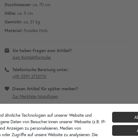
ca. 70 cm
Durchmesser:
ca. 5 cm
Höhe:
ca. 31 kg
Gewicht:
Fossiles Holz
Material:
Sie haben Fragen zum Artikel?
zum Kontaktformular
Telefonische Beratung unter:
+49 3591 2722710
Diesen Artikel für später merken?
d ähnliche Technologien auf unserer Website und
Al
gene Daten von Besucher:innen unserer Webseite (z.B. IP-
 und Anzeigen zu personalisieren, Medien von
 oder Zugriffe auf unsere Website zu analysieren. Die