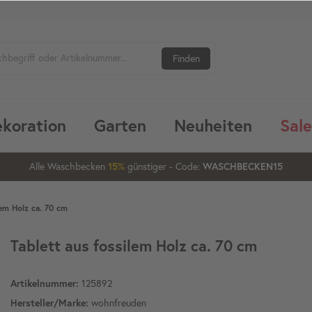
Finden
koration
Garten
Neuheiten
Sale
Alle Waschbecken
günstiger
- Code:
15%
20%
WASCHBECKEN15
lem Holz ca. 70 cm
Tablett aus fossilem Holz ca. 70 cm
125892
Artikelnummer:
wohnfreuden
Hersteller/Marke: