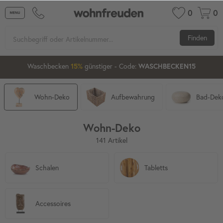
0
0
Finden
13
27
21
Waschbecken ab 80 cm
günstiger
- Code:
15%
20%
XXL-20
Wohn-Deko
Aufbewahrung
Bad-Dek
Wohn-Deko
141 Artikel
Schalen
Tabletts
Accessoires