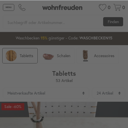
0
0
Finden
13
20
20
Waschbecken ab 80 cm
günstiger
- Code:
15%
20%
XXL-20
Tabletts
Schalen
Accessoires
Tabletts
53 Artikel
-60%