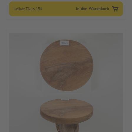
Unikat
TNJ6.154
in den Warenkorb