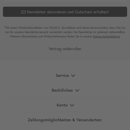
Newsletter abonnieren und Gutschein erhalten!
2)
Ab einem Mindest­bestell­wert von 100,00 €. Sie erklären sich damit ein­ver­standen, dass Ihre Da­
ten für unseren News­letter­versand ver­wen­det werden. Der News­letter ist jeder­zeit ab­bestel­lbar.
Weitere Infor­mationen und Wider­rufshin­weise finden Sie in unserer
Daten­schutz­erklärung
Vertrag widerrufen
Service
Rechtliches
Konto
Zahlungsmöglichkeiten & Versandarten: