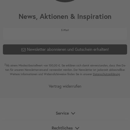
News, Aktionen & Inspiration
Newsletter Honig
E-Mail
Newsletter abonnieren und Gutschein erhalten!
2)
Ab einem Mindest­bestell­wert von 100,00 €. Sie erklären sich damit ein­ver­standen, dass Ihre Da­
ten für unseren News­letter­versand ver­wen­det werden. Der News­letter ist jeder­zeit ab­bestel­lbar.
Weitere Infor­mationen und Wider­rufshin­weise finden Sie in unserer
Daten­schutz­erklärung
Vertrag widerrufen
Service
Rechtliches