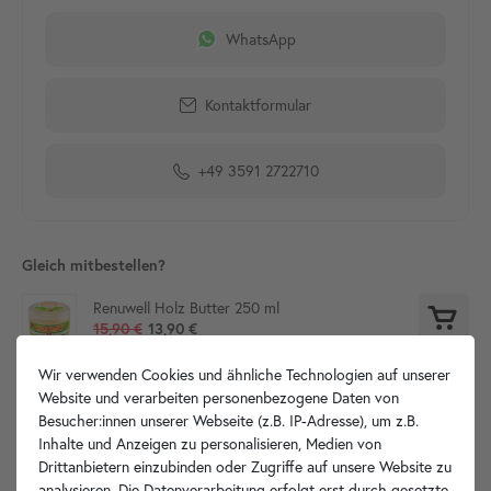
WhatsApp
Kontaktformular
+49 3591 2722710
Gleich mitbestellen?
Renuwell Holz Butter 250 ml
15,90 €
13,90 €
Wir verwenden Cookies und ähnliche Technologien auf unserer
Website und verarbeiten personenbezogene Daten von
Besucher:innen unserer Webseite (z.B. IP-Adresse), um z.B.
Produktdetails
Inhalte und Anzeigen zu personalisieren, Medien von
Drittanbietern einzubinden oder Zugriffe auf unsere Website zu
Artikelbeschreibung
analysieren. Die Datenverarbeitung erfolgt erst durch gesetzte