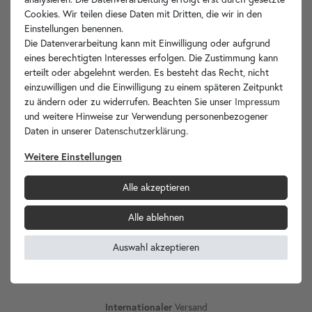
Cookies. Wir teilen diese Daten mit Dritten, die wir in den
Einstellungen benennen.
Produktvideos
Die Datenverarbeitung kann mit Einwilligung oder aufgrund
eines berechtigten Interesses erfolgen. Die Zustimmung kann
Hersteller-Info
erteilt oder abgelehnt werden. Es besteht das Recht, nicht
einzuwilligen und die Einwilligung zu einem späteren Zeitpunkt
zu ändern oder zu widerrufen. Beachten Sie unser
Impressum
und weitere Hinweise zur Verwendung personenbezogener
Daten in unserer
Daten­schutz­erklärung
.
Ihre Vorteile
Weitere Einstellungen
Alle akzeptieren
Alle ablehnen
wohnfreuden.de -
Ihr Spezialist für Waschbecken Unikate!
Auswahl akzeptieren
Internationaler
Versand