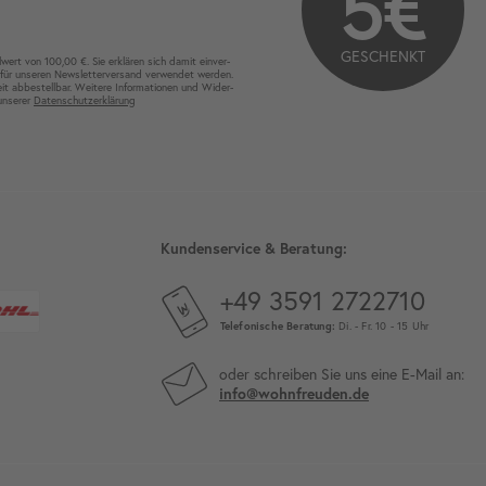
5€
GESCHENKT
wert von 100,00 €. Sie erklären sich damit ein­ver­
für unseren News­letter­versand ver­wen­det werden.
eit ab­bestel­lbar. Weitere Infor­mationen und Wider­
 unserer
Daten­schutz­erklärung
Kundenservice & Beratung:
+49 3591 2722710
Telefonische Beratung:
Di. - Fr. 10 - 15 Uhr
oder schreiben Sie uns eine E-Mail an:
info@wohnfreuden.de