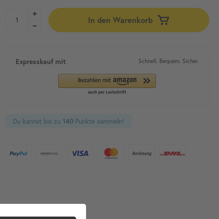
In den Warenkorb
Expresskauf mit
Schnell. Bequem. Sicher.
Du kannst bis zu
Punkte sammeln!
140