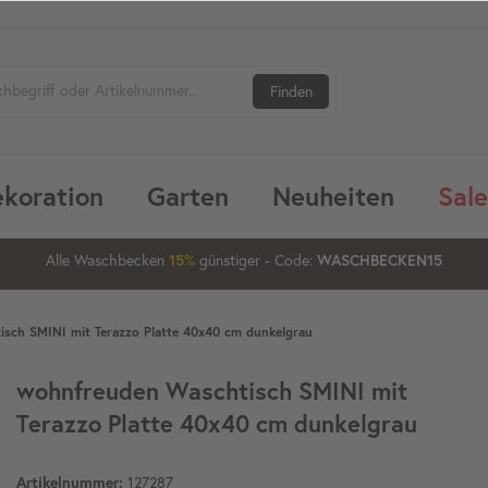
Finden
koration
Garten
Neuheiten
Sale
02
01
27
Alle Waschbecken
günstiger
- Code:
15%
20%
WASCHBECKEN15
sch SMINI mit Terazzo Platte 40x40 cm dunkelgrau
wohnfreuden Waschtisch SMINI mit
Terazzo Platte 40x40 cm dunkelgrau
127287
Artikelnummer: