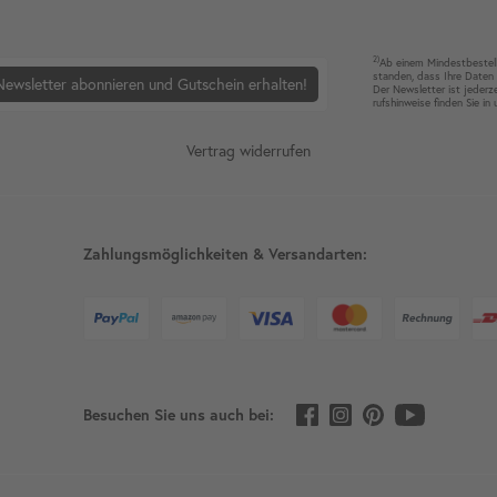
2)
Ab einem Mindest­bestell­
standen, dass Ihre Da­ten 
Newsletter abonnieren und Gutschein erhalten!
Der News­letter ist jeder­z
rufshin­weise finden Sie in
Vertrag widerrufen
Zahlungsmöglichkeiten & Versandarten:
Besuchen Sie uns auch bei: