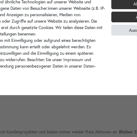
d ähnliche Technologien auf unserer Website und
Al
Telefonische Beratung unter:
gene Daten von Besucher:innen unserer Webseite (z.B. IP-
+49 3591 2722710
 und Anzeigen zu personalisieren, Medien von
 oder Zugriffe auf unsere Website zu analysieren. Die
Diesen Artikel für später merken?
 erst durch gesetzte Cookies. Wir teilen diese Daten mit
Aus
nstellungen benennen.
n mit Einwilligung oder aufgrund eines berechtigten
Zustimmung kann erteilt oder abgelehnt werden. Es
inzuwilligen und die Einwilligung zu einem späteren
 zu widerrufen. Beachten Sie unser
Impressum
und
wendung personenbezogener Daten in unserer
Daten­
ie mit Kundenprojekten und bieten immer wieder Preis Aktionen an.
Bleiben S