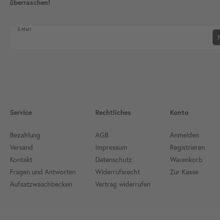
überraschen!
Newsletter Honig
E-Mail
Service
Rechtliches
Konto
Bezahlung
AGB
Anmelden
Versand
Impressum
Registrieren
Kontakt
Datenschutz
Warenkorb
Fragen und Antworten
Widerrufsrecht
Zur Kasse
Aufsatzwaschbecken
Vertrag widerrufen