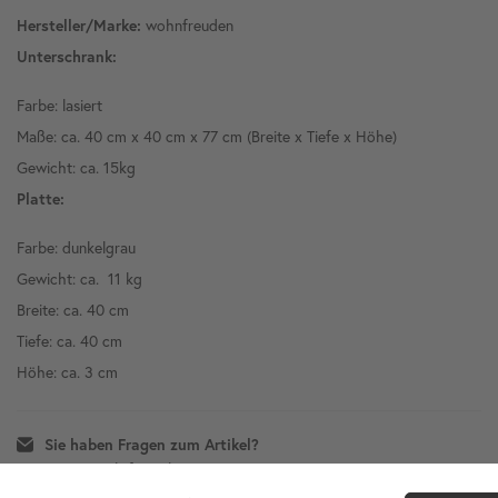
wohnfreuden
Hersteller/Marke:
Unterschrank:
Farbe: lasiert
Maße: ca. 40 cm x 40 cm x 77 cm (Breite x Tiefe x Höhe)
Gewicht: ca. 15kg
Platte:
Farbe: dunkelgrau
Gewicht: ca. 11 kg
Breite: ca. 40 cm
Tiefe: ca. 40 cm
Höhe: ca. 3 cm
Sie haben Fragen zum Artikel?
zum Kontaktformular