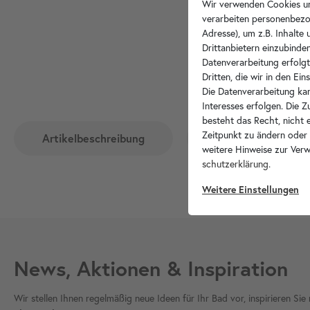
Wir verwenden Cookies un
verarbeiten personenbezo
Adresse), um z.B. Inhalte
Drittanbietern einzubinden
Datenverarbeitung erfolgt
Dritten, die wir in den Ei
Die Datenverarbeitung kan
Interesses erfolgen. Die 
besteht das Recht, nicht e
Zeitpunkt zu ändern oder
Artikelbeschreibung
Hersteller-Info
weitere Hinweise zur Ver
schutz­erklärung
.
Weitere Einstellungen
News, Aktionen & Inspiration
Wir stellen Ihnen regelmäßig neue Ideen für Ihr Bad vor, inspirieren S