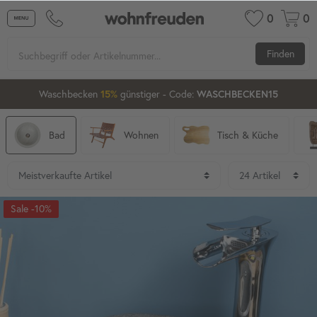
0
0
Finden
Waschbecken ab 80 cm
günstiger
- Code:
15%
20%
XXL-20
Bad
Wohnen
Tisch & Küche
-10%