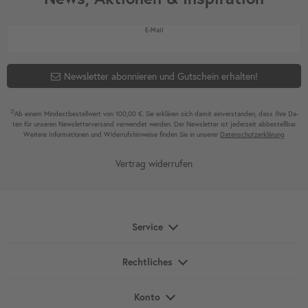
Newsletter Honig
E-Mail
Newsletter abonnieren und Gutschein erhalten!
2)
Ab einem Mindest­bestell­wert von 100,00 €. Sie erklären sich damit ein­ver­standen, dass Ihre Da­
ten für unseren News­letter­versand ver­wen­det werden. Der News­letter ist jeder­zeit ab­bestel­lbar.
Weitere Infor­mationen und Wider­rufshin­weise finden Sie in unserer
Daten­schutz­erklärung
Vertrag widerrufen
Service
Rechtliches
Konto