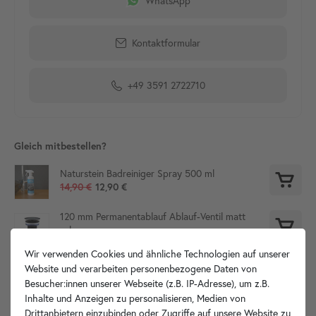
WhatsApp
Kontaktformular
+49 3591 2722710
Gleich mitbestellen?
Naturstein Badreiniger Spray 500 ml
14,90 €
12,90 €
120 mm Permanentablauf Ablauf-Ventil matt
schwarz
29,90 €
Wir verwenden Cookies und ähnliche Technologien auf unserer
Website und verarbeiten personenbezogene Daten von
Besucher:innen unserer Webseite (z.B. IP-Adresse), um z.B.
Inhalte und Anzeigen zu personalisieren, Medien von
Produktdetails
Drittanbietern einzubinden oder Zugriffe auf unsere Website zu