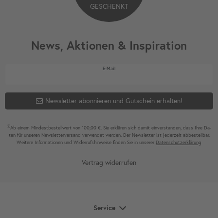
GESCHENKT
News, Aktionen & Inspiration
Newsletter Honig
E-Mail
Newsletter abonnieren und Gutschein erhalten!
2)
Ab einem Mindest­bestell­wert von 100,00 €. Sie erklären sich damit ein­ver­standen, dass Ihre Da­
ten für unseren News­letter­versand ver­wen­det werden. Der News­letter ist jeder­zeit ab­bestel­lbar.
Weitere Infor­mationen und Wider­rufshin­weise finden Sie in unserer
Daten­schutz­erklärung
Vertrag widerrufen
Service