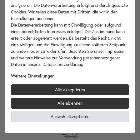
analysieren. Die Datenverarbeitung erfolgt erst durch gesetzte
Artikelbeschreibung
Cookies. Wir teilen diese Daten mit Dritten, die wir in den
Einstellungen benennen.
Die Datenverarbeitung kann mit Einwilligung oder aufgrund
Technische Zeichnung
eines berechtigten Interesses erfolgen. Die Zustimmung kann
erteilt oder abgelehnt werden. Es besteht das Recht, nicht
Hersteller-Info
einzuwilligen und die Einwilligung zu einem späteren Zeitpunkt
zu ändern oder zu widerrufen. Beachten Sie unser
Impressum
und weitere Hinweise zur Verwendung personenbezogener
Daten in unserer
Daten­schutz­erklärung
.
Ihre Vorteile
Weitere Einstellungen
Alle akzeptieren
Alle ablehnen
wohnfreuden.de -
Ihr Spezialist für Waschbecken Unikate!
Auswahl akzeptieren