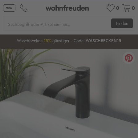
0
0
Finden
1
21
10
53
Waschbecken
15%
günstiger
20%
- Code:
WASCHBECKEN15