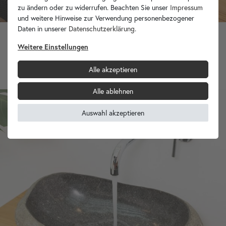
zu ändern oder zu widerrufen. Beachten Sie unser
Impressum
und weitere Hinweise zur Verwendung personenbezogener
Daten in unserer
Daten­schutz­erklärung
.
Weitere Einstellungen
Fossiles Holz Waschbecken 57 x 42 x 15 cm
699,90 €
Alle akzeptieren
Alle ablehnen
Auswahl akzeptieren