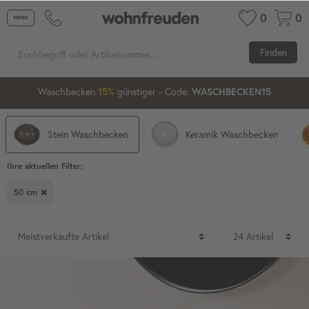
0
0
Finden
10
52
19
Waschbecken ab 80 cm
günstiger
- Code:
15%
20%
XXL-20
Stein Waschbecken
Keramik Waschbecken
Ihre aktuellen Filter:
50 cm