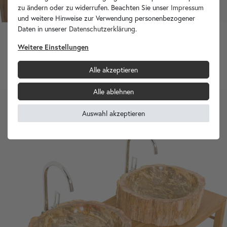
zu ändern oder zu widerrufen. Beachten Sie unser
Impressum
und weitere Hinweise zur Verwendung personenbezogener
Daten in unserer
Daten­schutz­erklärung
.
Weitere Einstellungen
Fossiles Holz Waschbecken natürlich 60x55x18 cm
799,90 €
Alle akzeptieren
Alle ablehnen
Auswahl akzeptieren