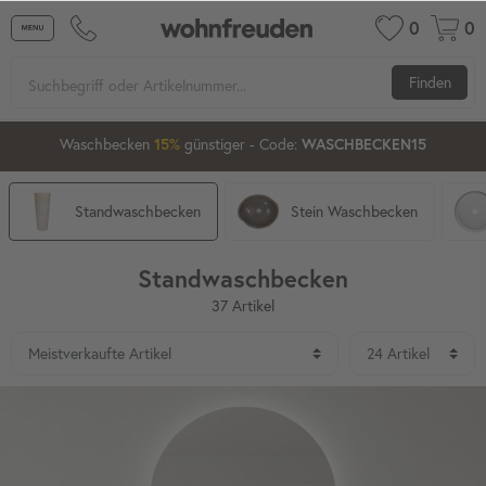
0
0
Finden
15
10
44
Waschbecken ab 80 cm
günstiger
- Code:
15%
20%
XXL-20
Standwaschbecken
Stein Waschbecken
Standwaschbecken
37 Artikel