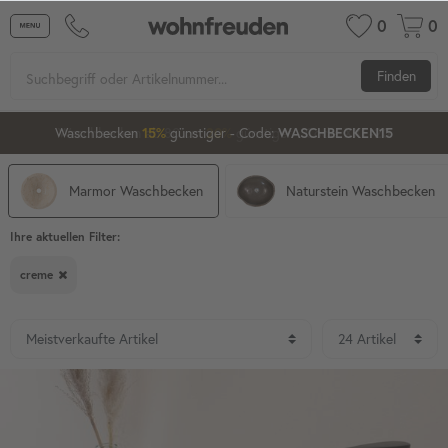
0
0
Finden
Waschbecken ab 80 cm
günstiger
- Code:
15%
20%
XXL-20
Marmor Waschbecken
Naturstein Waschbecken
Ihre aktuellen Filter:
creme