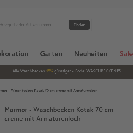
Finden
koration
Garten
Neuheiten
Sale
07
03
54
Alle Waschbecken
günstiger
- Code:
15%
20%
WASCHBECKEN15
rmor - Waschbecken Kotak 70 cm creme mit Armaturenloch
Marmor - Waschbecken Kotak 70 cm
creme mit Armaturenloch