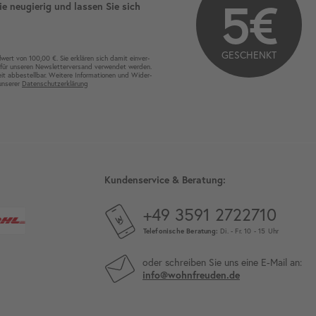
5€
ie neugierig und lassen Sie sich
GESCHENKT
wert von 100,00 €. Sie erklären sich damit ein­ver­
für unseren News­letter­versand ver­wen­det werden.
eit ab­bestel­lbar. Weitere Infor­mationen und Wider­
 unserer
Daten­schutz­erklärung
Kundenservice & Beratung:
+49 3591 2722710
Telefonische Beratung:
Di. - Fr. 10 - 15 Uhr
oder schreiben Sie uns eine E-Mail an:
info@wohnfreuden.de