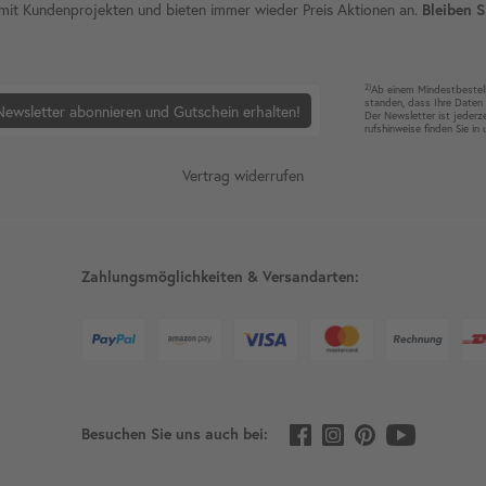
ie mit Kundenprojekten und bieten immer wieder Preis Aktionen an.
Bleiben S
2)
Ab einem Mindest­bestell­
standen, dass Ihre Da­ten 
Newsletter abonnieren und Gutschein erhalten!
Der News­letter ist jeder­z
rufshin­weise finden Sie in
Vertrag widerrufen
Zahlungsmöglichkeiten & Versandarten:
Besuchen Sie uns auch bei: