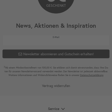
GESCHENKT
News, Aktionen & Inspiration
Newsletter Honig
E-Mail
Newsletter abonnieren und Gutschein erhalten!
2)
Ab einem Mindest­bestell­wert von 100,00 €. Sie erklären sich damit ein­ver­standen, dass Ihre Da­
ten für unseren News­letter­versand ver­wen­det werden. Der News­letter ist jeder­zeit ab­bestel­lbar.
Weitere Infor­mationen und Wider­rufshin­weise finden Sie in unserer
Daten­schutz­erklärung
Vertrag widerrufen
Service