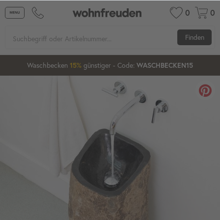
0
0
Finden
Waschbecken
günstiger
- Code:
15%
20%
WASCHBECKEN15