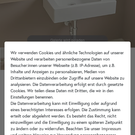
Wir verwenden Cookies und ähnliche Technologien auf unserer
Website und verarbeiten personenbezogene Daten von
Besucher:innen unserer Webseite (z.B. IP-Adresse), um z.B.
Inhalte und Anzeigen zu personalisieren, Medien von
Drittanbietern einzubinden oder Zugriffe auf unsere Website zu
Keramik Waschbecken weiß glänzend 46 cm
analysieren. Die Datenverarbeitung erfolgt erst durch gesetzte
rechteckig
Cookies. Wir teilen diese Daten mit Dritten, die wir in den
Einstellungen benennen.
sofort versandfertig
Die Datenverarbeitung kann mit Einwilligung oder aufgrund
89,90 €
eines berechtigten Interesses erfolgen. Die Zustimmung kann
inkl. MwSt.
zzgl. Versandkosten
erteilt oder abgelehnt werden. Es besteht das Recht, nicht
einzuwilligen und die Einwilligung zu einem späteren Zeitpunkt
zu ändern oder zu widerrufen. Beachten Sie unser
Impressum
In den Warenkorb
und weitere Hinweise zur Verwendung personenbezogener