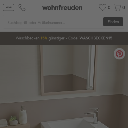
0
0
Finden
1
03
05
57
Waschbecken
günstiger
- Code:
15%
20%
WASCHBECKEN15