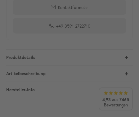
Kontaktformular
+49 3591 2722710
Produktdetails
Artikelbeschreibung
Hersteller-Info
4,93
aus
7465
Bewertungen
Ihre Vorteile