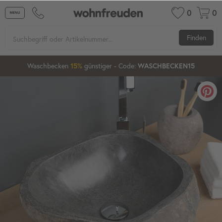
0
0
Finden
Waschbecken ab 80 cm
günstiger
- Code:
15%
20%
XXL-20