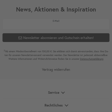
News, Aktionen & Inspiration
Newsletter Honig
E-Mail
Newsletter abonnieren und Gutschein erhalten!
2)
Ab einem Mindest­bestell­wert von 100,00 €. Sie erklären sich damit ein­ver­standen, dass Ihre Da­
ten für unseren News­letter­versand ver­wen­det werden. Der News­letter ist jeder­zeit ab­bestel­lbar.
Weitere Infor­mationen und Wider­rufshin­weise finden Sie in unserer
Daten­schutz­erklärung
Vertrag widerrufen
Service
Rechtliches