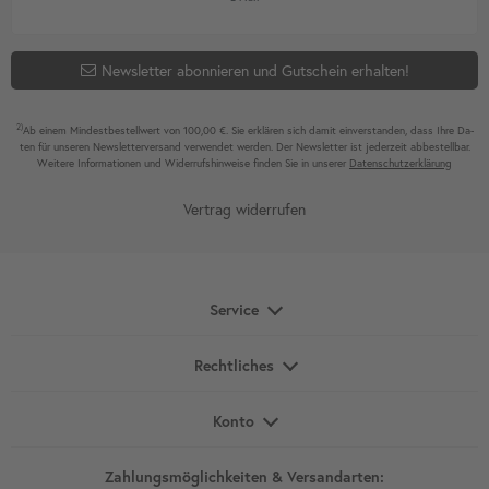
Newsletter abonnieren und Gutschein erhalten!
2)
Ab einem Mindest­bestell­wert von 100,00 €. Sie erklären sich damit ein­ver­standen, dass Ihre Da­
ten für unseren News­letter­versand ver­wen­det werden. Der News­letter ist jeder­zeit ab­bestel­lbar.
Weitere Infor­mationen und Wider­rufshin­weise finden Sie in unserer
Daten­schutz­erklärung
Vertrag widerrufen
Service
Rechtliches
Konto
Zahlungsmöglichkeiten & Versandarten: