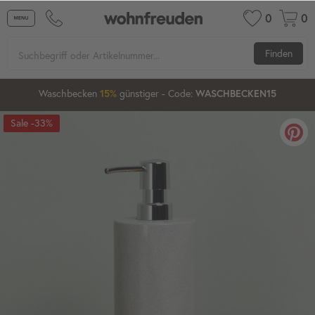
0
0
Finden
15
44
01
Waschbecken
günstiger
- Code:
15%
20%
WASCHBECKEN15
-33%