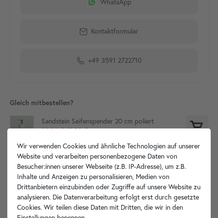
WhatsApp
Kontaktformular
+49 3591 2722710
Gleich mitbestellen?
Sandstein Seifenspender 20 cm poliert
29,90 €
19,90 €
Wir verwenden Cookies und ähnliche Technologien auf unserer
Website und verarbeiten personenbezogene Daten von
Besucher:innen unserer Webseite (z.B. IP-Adresse), um z.B.
Produktdetails
Inhalte und Anzeigen zu personalisieren, Medien von
Drittanbietern einzubinden oder Zugriffe auf unsere Website zu
analysieren. Die Datenverarbeitung erfolgt erst durch gesetzte
Artikelbeschreibung
Cookies. Wir teilen diese Daten mit Dritten, die wir in den
Einstellungen benennen.