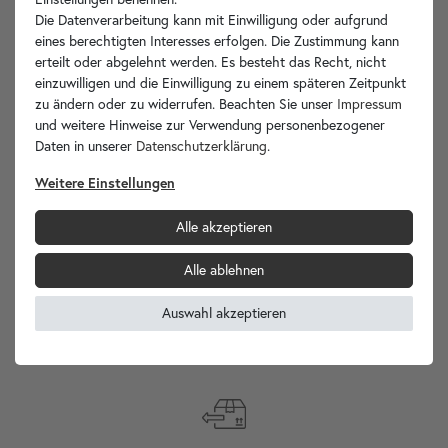
Hersteller-Info
Die Datenverarbeitung kann mit Einwilligung oder aufgrund
eines berechtigten Interesses erfolgen. Die Zustimmung kann
erteilt oder abgelehnt werden. Es besteht das Recht, nicht
einzuwilligen und die Einwilligung zu einem späteren Zeitpunkt
zu ändern oder zu widerrufen. Beachten Sie unser
Impressum
Ihre Vorteile
und weitere Hinweise zur Verwendung personenbezogener
Daten in unserer
Daten­schutz­erklärung
.
Weitere Einstellungen
Alle akzeptieren
wohnfreuden.de -
Ihr Spezialist für Waschbecken Unikate!
Alle ablehnen
Auswahl akzeptieren
Internationaler
Versand