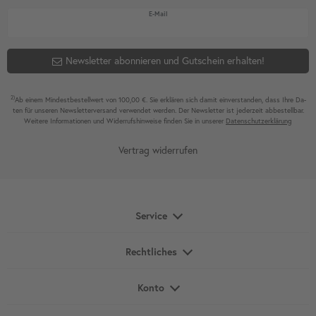
Newsletter Honig
E-Mail
Newsletter abonnieren und Gutschein erhalten!
2)
Ab einem Mindest­bestell­wert von 100,00 €. Sie erklären sich damit ein­ver­standen, dass Ihre Da­
ten für unseren News­letter­versand ver­wen­det werden. Der News­letter ist jeder­zeit ab­bestel­lbar.
Weitere Infor­mationen und Wider­rufshin­weise finden Sie in unserer
Daten­schutz­erklärung
Vertrag widerrufen
Service
Rechtliches
Konto