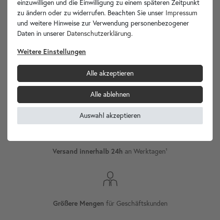
einzuwilligen und die Einwilligung zu einem späteren Zeitpunkt
zu ändern oder zu widerrufen. Beachten Sie unser
Impressum
und weitere Hinweise zur Verwendung personenbezogener
Daten in unserer
Daten­schutz­erklärung
.
wohnfreuden.de -
Ihr Spezialist für Waschbecken Unikate!
Weitere Einstellungen
Alle akzeptieren
Alle ablehnen
Internationaler
Versand
Auswahl akzeptieren
Versand innerhalb 24h
an Werktagen¹
Größere Mengen
für Geschäftskunden