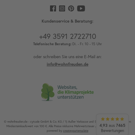
Kundenservice & Beratung:
+49 3591 2722710
Telefonische Beratung:
Di. - Fr. 10 - 15 Uhr
oder schreiben Sie uns eine E-Mail an:
info@wohnfreuden.de
© wohnfreuden.de - cytsale GmbH & Co. KG / 1) Außer Vorkasse und Speditionsware. 2) Ab einem
4,93
7465
aus
Mindesteinkaufswert von 100 €. Alle Preise inklusive Mehrwertsteuer / Alle Rechte vorbehalten.
Bewertungen
powered by
createyourtemplate