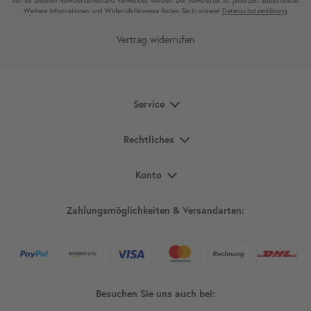
ten für unseren News­letter­versand ver­wen­det werden. Der News­letter ist jeder­zeit ab­bestel­lbar.
Weitere Infor­mationen und Wider­rufshin­weise finden Sie in unserer
Daten­schutz­erklärung
Vertrag widerrufen
Service
Rechtliches
Konto
Zahlungsmöglichkeiten & Versandarten:
Besuchen Sie uns auch bei: