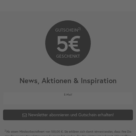
2)
GUTSCHEIN
5€
GESCHENKT
News, Aktionen & Inspiration
Newsletter Honig
E-Mail
Newsletter abonnieren und Gutschein erhalten!
2)
Ab einem Mindest­bestell­wert von 100,00 €. Sie erklären sich damit ein­ver­standen, dass Ihre Da­