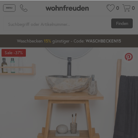
0
0
Finden
Waschbecken
günstiger
- Code:
15%
20%
WASCHBECKEN15
-37%