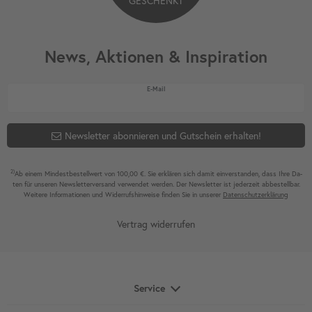
GESCHENKT
News, Aktionen & Inspiration
Newsletter Honig
E-Mail
Newsletter abonnieren und Gutschein erhalten!
2)
Ab einem Mindest­bestell­wert von 100,00 €. Sie erklären sich damit ein­ver­standen, dass Ihre Da­
ten für unseren News­letter­versand ver­wen­det werden. Der News­letter ist jeder­zeit ab­bestel­lbar.
Weitere Infor­mationen und Wider­rufshin­weise finden Sie in unserer
Daten­schutz­erklärung
Vertrag widerrufen
Service