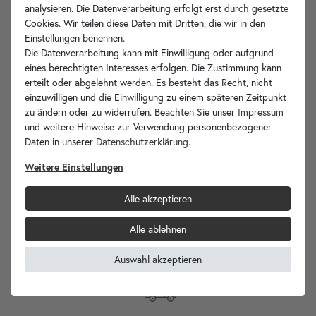
analysieren. Die Datenverarbeitung erfolgt erst durch gesetzte
Artikelbeschreibung
Cookies. Wir teilen diese Daten mit Dritten, die wir in den
Einstellungen benennen.
Technische Zeichnung
Die Datenverarbeitung kann mit Einwilligung oder aufgrund
eines berechtigten Interesses erfolgen. Die Zustimmung kann
erteilt oder abgelehnt werden. Es besteht das Recht, nicht
Hersteller-Info
einzuwilligen und die Einwilligung zu einem späteren Zeitpunkt
zu ändern oder zu widerrufen. Beachten Sie unser
Impressum
und weitere Hinweise zur Verwendung personenbezogener
Daten in unserer
Daten­schutz­erklärung
.
Ihre Vorteile
Weitere Einstellungen
Alle akzeptieren
Alle ablehnen
wohnfreuden.de -
Ihr Spezialist für Waschbecken Unikate!
Auswahl akzeptieren