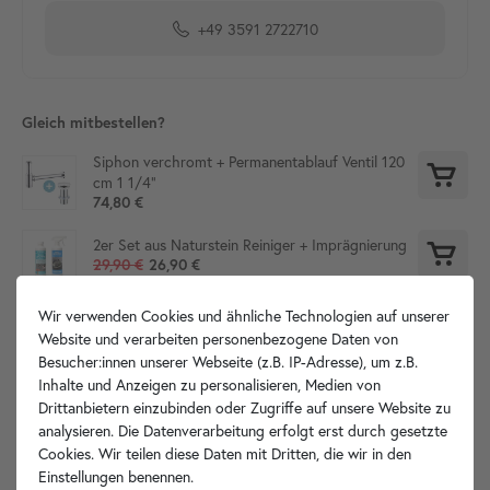
+49 3591 2722710
Gleich mitbestellen?
Siphon verchromt + Permanentablauf Ventil 120
cm 1 1/4"
74,80 €
2er Set aus Naturstein Reiniger + Imprägnierung
29,90 €
26,90 €
Wir verwenden Cookies und ähnliche Technologien auf unserer
Website und verarbeiten personenbezogene Daten von
Besucher:innen unserer Webseite (z.B. IP-Adresse), um z.B.
Produktdetails
Inhalte und Anzeigen zu personalisieren, Medien von
Drittanbietern einzubinden oder Zugriffe auf unsere Website zu
Artikelbeschreibung
analysieren. Die Datenverarbeitung erfolgt erst durch gesetzte
Cookies. Wir teilen diese Daten mit Dritten, die wir in den
Einstellungen benennen.
Hersteller-Info