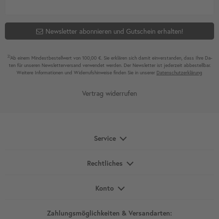
Newsletter abonnieren und Gutschein erhalten!
2)
Ab einem Mindest­bestell­wert von 100,00 €. Sie erklären sich damit ein­ver­standen, dass Ihre Da­
ten für unseren News­letter­versand ver­wen­det werden. Der News­letter ist jeder­zeit ab­bestel­lbar.
Weitere Infor­mationen und Wider­rufshin­weise finden Sie in unserer
Daten­schutz­erklärung
Vertrag widerrufen
Service
Rechtliches
Konto
Zahlungsmöglichkeiten & Versandarten: