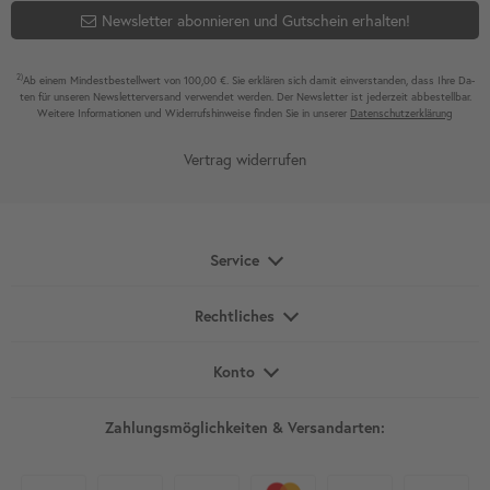
Newsletter abonnieren und Gutschein erhalten!
2)
Ab einem Mindest­bestell­wert von 100,00 €. Sie erklären sich damit ein­ver­standen, dass Ihre Da­
ten für unseren News­letter­versand ver­wen­det werden. Der News­letter ist jeder­zeit ab­bestel­lbar.
Weitere Infor­mationen und Wider­rufshin­weise finden Sie in unserer
Daten­schutz­erklärung
Vertrag widerrufen
Service
Rechtliches
Konto
Zahlungsmöglichkeiten & Versandarten: