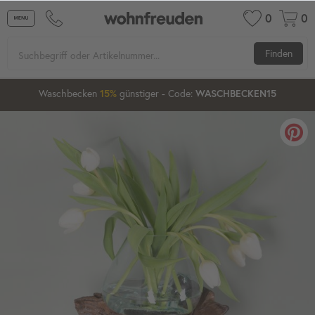
0
0
Finden
03
13
44
Waschbecken
günstiger
- Code:
15%
20%
WASCHBECKEN15