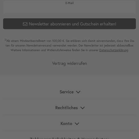
Newsletter Honig
E-Mail
Newsletter abonnieren und Gutschein erhalten!
2)
Ab einem Mindest­bestell­wert von 100,00 €. Sie erklären sich damit ein­ver­standen, dass Ihre Da­
ten für unseren News­letter­versand ver­wen­det werden. Der News­letter ist jeder­zeit ab­bestel­lbar.
Weitere Infor­mationen und Wider­rufshin­weise finden Sie in unserer
Daten­schutz­erklärung
Vertrag widerrufen
Service
Rechtliches
Konto