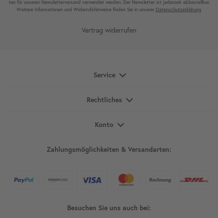
ten für unseren News­letter­versand ver­wen­det werden. Der News­letter ist jeder­zeit ab­bestel­lbar.
Weitere Infor­mationen und Wider­rufshin­weise finden Sie in unserer
Daten­schutz­erklärung
Vertrag widerrufen
Service
Rechtliches
Konto
Zahlungsmöglichkeiten & Versandarten:
Besuchen Sie uns auch bei: