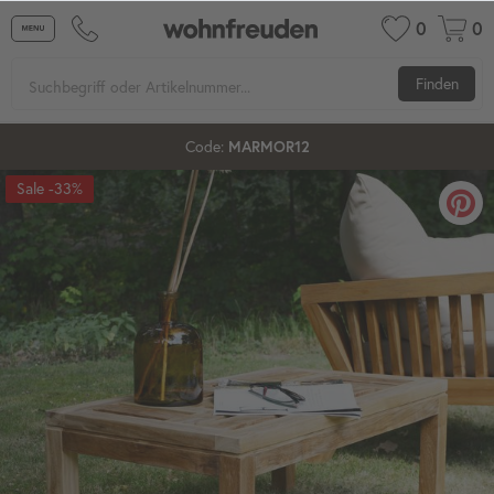
0
0
Finden
Code:
MARMOR12
70%
12%
-33%