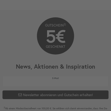
2)
GUTSCHEIN
5€
GESCHENKT
News, Aktionen & Inspiration
Newsletter Honig
E-Mail
Newsletter abonnieren und Gutschein erhalten!
2)
Ab einem Mindest­bestell­wert von 100,00 €. Sie erklären sich damit ein­ver­standen, dass Ihre Da­