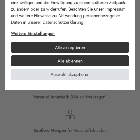
einzuwilligen und die Einwilligung zu einem späteren Zeitpunkt
zu ändern oder zu widerrufen. Beachten Sie unser
Impressum
und weitere Hinweise zur Verwendung personenbezogener
Daten in unserer
Daten­schutz­erklärung
.
wohnfreuden.de -
Ihr Spezialist für Waschbecken Unikate!
Weitere Einstellungen
Alle akzeptieren
Alle ablehnen
Versand
Internationaler
Auswahl akzeptieren
an Werktagen¹
Versand innerhalb 24h
für Geschäftskunden
Größere Mengen