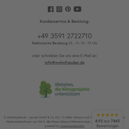
Kundenservice & Beratung:
+49 3591 2722710
Telefonische Beratung:
Di. - Fr. 10 - 15 Uhr
oder schreiben Sie uns eine E-Mail an:
info@wohnfreuden.de
© wohnfreuden.de - cytsale GmbH & Co. KG / 1) Außer Vorkasse und Speditionsware. 2) Ab einem
4,93
aus
7465
Mindesteinkaufswert von 100 €. Alle Preise inklusive Mehrwertsteuer / Alle Rechte vorbehalten.
Bewertungen
powered by
createyourtemplate