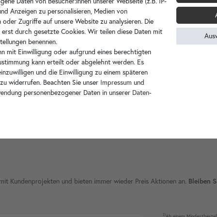
gene Daten von Besucher:innen unserer Webseite (z.B. IP-
 und Anzeigen zu personalisieren, Medien von
 oder Zugriffe auf unsere Website zu analysieren. Die
 erst durch gesetzte Cookies. Wir teilen diese Daten mit
Aus
nstellungen benennen.
n mit Einwilligung oder aufgrund eines berechtigten
Zustimmung kann erteilt oder abgelehnt werden. Es
inzuwilligen und die Einwilligung zu einem späteren
 zu widerrufen. Beachten Sie unser
Impressum
und
wendung personenbezogener Daten in unserer
Daten­
ie mit Kundenprojekten und bieten immer wieder Preis Aktionen an.
Bleiben S
2)
Ab einem Mindest­bestell­