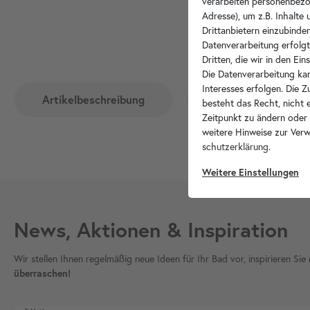
verarbeiten personenbezo
Adresse), um z.B. Inhalte
Drittanbietern einzubinden
Datenverarbeitung erfolgt
Dritten, die wir in den Ei
Die Datenverarbeitung kan
Interesses erfolgen. Die 
Artikelbeschreibung
Hersteller-Info
besteht das Recht, nicht e
Zeitpunkt zu ändern oder
weitere Hinweise zur Ver
schutz­erklärung
.
Weitere Einstellungen
News, Aktionen & Inspiration
Wir stellen Ihnen regelmäßig neue Ideen für Ihr Bad vor, inspirieren S
überraschen!