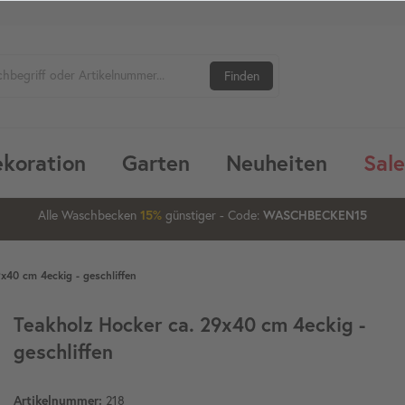
Finden
koration
Garten
Neuheiten
Sale
1
16
05
52
Alle Waschbecken
15%
günstiger
20%
- Code:
WASCHBECKEN15
x40 cm 4eckig - geschliffen
Teakholz Hocker ca. 29x40 cm 4eckig -
geschliffen
Artikelnummer:
218