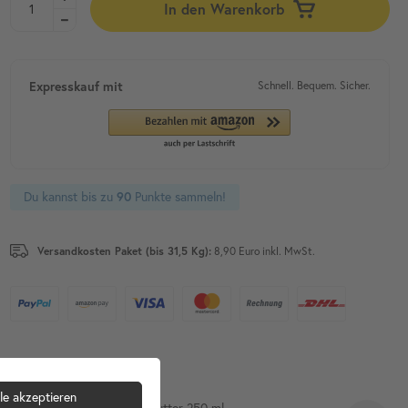
In den Warenkorb
Expresskauf mit
Schnell. Bequem. Sicher.
Du kannst bis zu
90
Punkte sammeln!
Versandkosten Paket (bis 31,5 Kg):
8,90 Euro inkl. MwSt.
Gleich mitbestellen?
le akzeptieren
Renuwell Holz Butter 250 ml