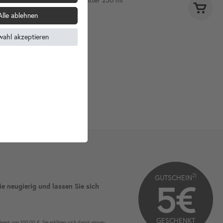
15,90 €
13,90 €
Alle ablehnen
wahl akzeptieren
2)
GUTSCHEIN
5€
ie neugierig und lassen Sie sich
GESCHENKT
wert von 100,00 €. Sie erklären sich damit ein­ver­