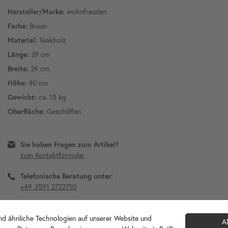
Hersteller/Marke:
wohnfreuden
Farbe:
Braun
Material:
Teakholz
Länge:
29 cm
Breite:
29 cm
Höhe:
40 cm
Gewicht:
ca. 15 kg
Oberfläche:
Geschliffen
Sie haben Fragen zum Artikel?
zum Kontaktformular
Telefonische Beratung unter:
+49 3591 2722710
Diesen Artikel für später merken?
d ähnliche Technologien auf unserer Website und
Al