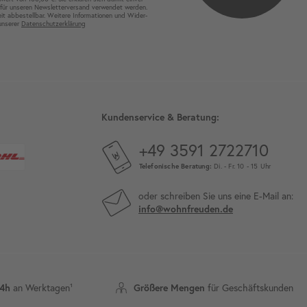
für unseren News­letter­versand ver­wen­det werden.
eit ab­bestel­lbar. Weitere Infor­mationen und Wider­
 unserer
Daten­schutz­erklärung
Kundenservice & Beratung:
+49 3591 2722710
Telefonische Beratung:
Di. - Fr. 10 - 15 Uhr
oder schreiben Sie uns eine E-Mail an:
info@wohnfreuden.de
24h
an Werktagen¹
Größere Mengen
für Geschäftskunden