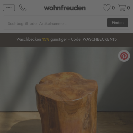
0
0
Finden
2
01
50
04
Waschbecken
15%
günstiger
20%
- Code:
WASCHBECKEN15