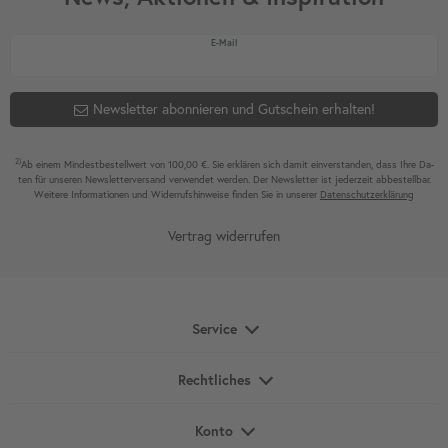
Newsletter Honig
E-Mail
Newsletter abonnieren und Gutschein erhalten!
2)
Ab einem Mindest­bestell­wert von 100,00 €. Sie erklären sich damit ein­ver­standen, dass Ihre Da­
ten für unseren News­letter­versand ver­wen­det werden. Der News­letter ist jeder­zeit ab­bestel­lbar.
Weitere Infor­mationen und Wider­rufshin­weise finden Sie in unserer
Daten­schutz­erklärung
Vertrag widerrufen
Service
Rechtliches
Konto