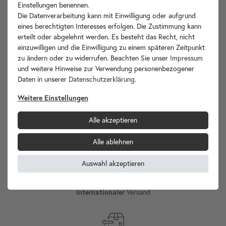
Einstellungen benennen.
Die Datenverarbeitung kann mit Einwilligung oder aufgrund
Hersteller-Info
eines berechtigten Interesses erfolgen. Die Zustimmung kann
erteilt oder abgelehnt werden. Es besteht das Recht, nicht
einzuwilligen und die Einwilligung zu einem späteren Zeitpunkt
zu ändern oder zu widerrufen. Beachten Sie unser
Impressum
Ihre Vorteile
und weitere Hinweise zur Verwendung personenbezogener
Daten in unserer
Daten­schutz­erklärung
.
Weitere Einstellungen
Alle akzeptieren
wohnfreuden.de -
Ihr Spezialist für Waschbecken Unikate!
Alle ablehnen
Auswahl akzeptieren
Internationaler
Versand