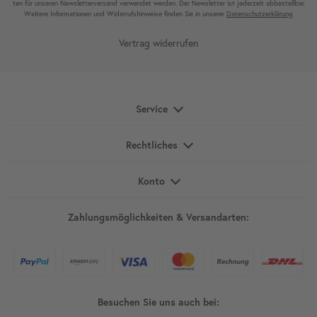
ten für unseren News­letter­versand ver­wen­det werden. Der News­letter ist jeder­zeit ab­bestel­lbar.
Weitere Infor­mationen und Wider­rufshin­weise finden Sie in unserer
Daten­schutz­erklärung
Vertrag widerrufen
Service
Rechtliches
Konto
Zahlungsmöglichkeiten & Versandarten:
Besuchen Sie uns auch bei: