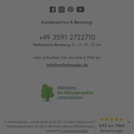
Kundenservice & Beratung:
+49 3591 2722710
Telefonische Beratung:
Di. - Fr. 10 - 15 Uhr
oder schreiben Sie uns eine E-Mail an:
info@wohnfreuden.de
© wohnfreuden.de - cytsale GmbH & Co. KG / 1) Außer Vorkasse und Speditionsware. 2) Ab einem
4,93
7465
aus
Mindesteinkaufswert von 100 €. Alle Preise inklusive Mehrwertsteuer / Alle Rechte vorbehalten.
Bewertungen
powered by
createyourtemplate