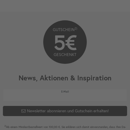
2)
GUTSCHEIN
5€
GESCHENKT
News, Aktionen & Inspiration
Newsletter Honig
E-Mail
Newsletter abonnieren und Gutschein erhalten!
2)
Ab einem Mindest­bestell­wert von 100,00 €. Sie erklären sich damit ein­ver­standen, dass Ihre Da­