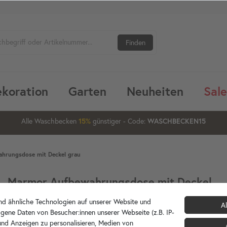
Finden
koration
Garten
Neuheiten
Sale
1
00
02
42
Alle Waschbecken
günstiger
- Code:
15%
20%
WASCHBECKEN15
hrungsdose mit Deckel grau
Marmor Aufbewahrungsdose mit Deckel
grau
d ähnliche Technologien auf unserer Website und
Al
gene Daten von Besucher:innen unserer Webseite (z.B. IP-
 und Anzeigen zu personalisieren, Medien von
126066
Artikelnummer: