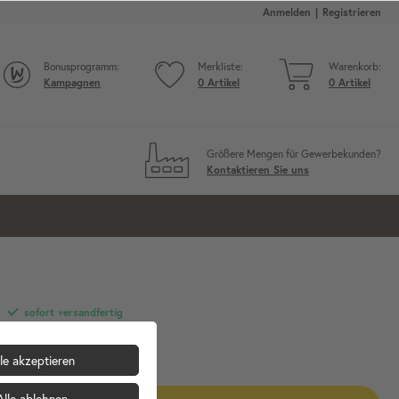
Anmelden
Registrieren
Bonusprogramm:
Merkliste:
Warenkorb:
Kampagnen
0
Artikel
0
Artikel
Größere Mengen für Gewerbekunden?
Kontaktieren Sie uns
sofort versandfertig
19,90 €
le akzeptieren
inkl. MwSt.
zzgl. Versandkosten
Alle ablehnen