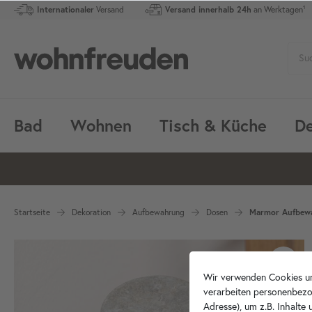
Internationaler
Versand
Versand innerhalb 24h
an Werktagen¹
Bad
Wohnen
Tisch & Küche
De
Startseite
Dekoration
Aufbewahrung
Dosen
Marmor Aufbewa
Wir verwenden Cookies un
verarbeiten personenbezo
Adresse), um z.B. Inhalte