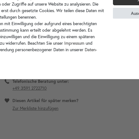
 oder Zugriffe auf unsere Website zu analysieren. Die
wohnfreuden
Hersteller/Marke:
 erst durch gesetzte Cookies. Wir teilen diese Daten mit
Aus
grau
Farbe:
nstellungen benennen.
n mit Einwilligung oder aufgrund eines berechtigten
ca. 7 cm
Durchmesser:
Zustimmung kann erteilt oder abgelehnt werden. Es
ca. 11 cm
Höhe:
inzuwilligen und die Einwilligung zu einem späteren
ca. 0,6 kg
Gewicht:
 zu widerrufen. Beachten Sie unser
Impressum
und
wendung personenbezogener Daten in unserer
Daten­
Sie haben Fragen zum Artikel?
zum Kontaktformular
Telefonische Beratung unter:
+49 3591 2722710
Diesen Artikel für später merken?