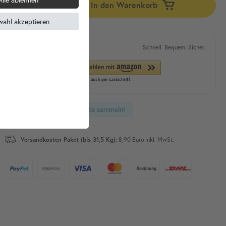
In den Warenkorb
wahl akzeptieren
Expresskauf mit
Schnell. Bequem. Sicher.
Du kannst bis zu
Punkte sammeln!
20
Versandkosten Paket (bis 31,5 Kg):
8,90 Euro inkl. MwSt.