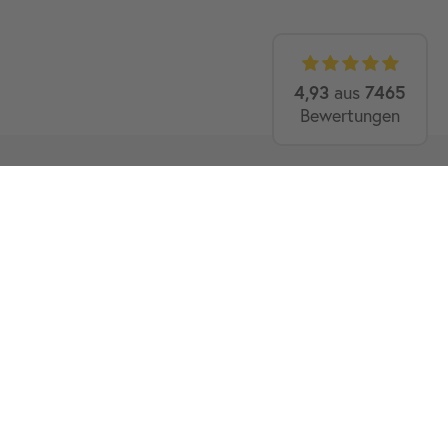
4,93
aus
7465
Bewertungen
2)
GUTSCHEIN
5€
ie neugierig und lassen Sie sich
GESCHENKT
wert von 100,00 €. Sie erklären sich damit ein­ver­
für unseren News­letter­versand ver­wen­det werden.
eit ab­bestel­lbar. Weitere Infor­mationen und Wider­
 unserer
Daten­schutz­erklärung