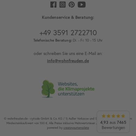
Kundenservice & Beratung:
+49 3591 2722710
Telefonische Beratung:
Di. - Fr. 10 - 15 Uhr
oder schreiben Sie uns eine E-Mail an:
info@wohnfreuden.de
© wohnfreuden.de - cytsale GmbH & Co. KG / 1) Außer Vorkasse und Speditionsware. 2) Ab einem
4,93
aus
7465
Mindesteinkaufswert von 100 €. Alle Preise inklusive Mehrwertsteuer / Alle Rechte vorbehalten.
Bewertungen
powered by
createyourtemplate