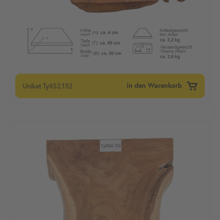
Unikat
TyXS2.152
in den Warenkorb