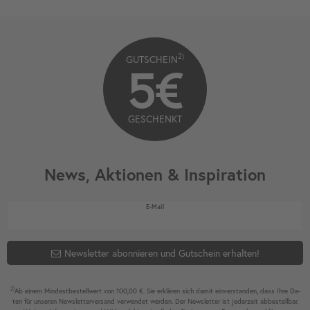
2)
GUTSCHEIN
5€
GESCHENKT
News, Aktionen & Inspiration
Newsletter Honig
E-Mail
Newsletter abonnieren und Gutschein erhalten!
2)
Ab einem Mindest­bestell­wert von 100,00 €. Sie erklären sich damit ein­ver­standen, dass Ihre Da­
ten für unseren News­letter­versand ver­wen­det werden. Der News­letter ist jeder­zeit ab­bestel­lbar.