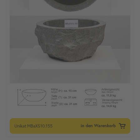
Unikat
MBaXS10.155
in den Warenkorb