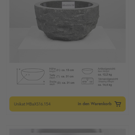
Unikat
MBaXS16.154
in den Warenkorb