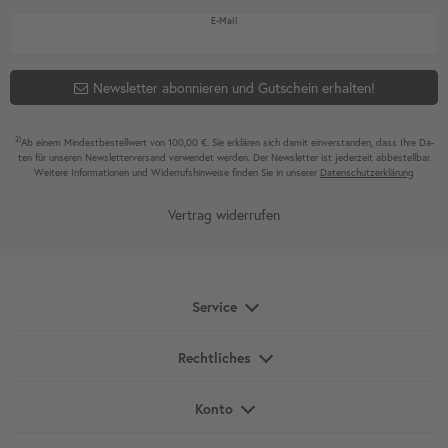
Newsletter Honig
E-Mail
Newsletter abonnieren und Gutschein erhalten!
2)
Ab einem Mindest­bestell­wert von 100,00 €. Sie erklären sich damit ein­ver­standen, dass Ihre Da­
ten für unseren News­letter­versand ver­wen­det werden. Der News­letter ist jeder­zeit ab­bestel­lbar.
Weitere Infor­mationen und Wider­rufshin­weise finden Sie in unserer
Daten­schutz­erklärung
Vertrag widerrufen
Service
Rechtliches
Konto