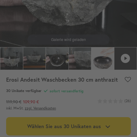
Erosi Andesit Waschbecken 30 cm anthrazit
30
Unikate verfügbar
sofort versandfertig
(26)
119,90 €
109,90 €
inkl. MwSt.
zzgl. Versandkosten
Wählen Sie aus
30
Unikaten aus