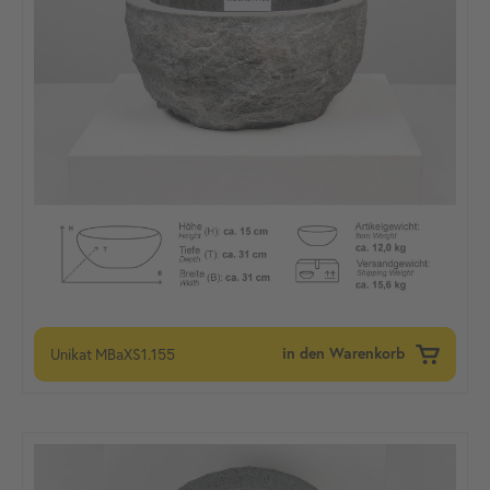
Unikat
MBaXS1.155
in den Warenkorb