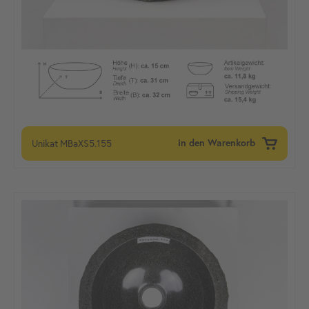
Unikat
MBaXS5.155
in den Warenkorb