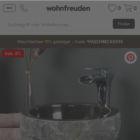
0
0
Finden
Waschbecken ab 80 cm
günstiger
- Code:
15%
20%
XXL-20
-8%