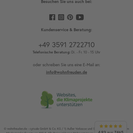
Besuchen Sie uns auch bei:
Kundenservice & Beratung:
+49 3591 2722710
Telefonische Beratung:
Di. - Fr. 10 - 15 Uhr
oder schreiben Sie uns eine E-Mail an:
info@wohnfreuden.de
© wohnfreuden.de - cytsale GmbH & Co. KG / 1) Außer Vorkasse und Speditionsware. 2) Ab einem
4,93
7465
aus