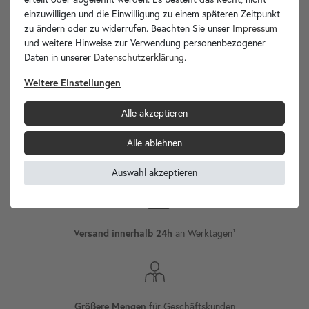
einzuwilligen und die Einwilligung zu einem späteren Zeitpunkt
zu ändern oder zu widerrufen. Beachten Sie unser
Impressum
und weitere Hinweise zur Verwendung personenbezogener
Daten in unserer
Daten­schutz­erklärung
.
wohnfreuden.de -
Weitere Einstellungen
Ihr Spezialist für Waschbecken Unikate!
Alle akzeptieren
Alle ablehnen
Internationaler
Versand
Auswahl akzeptieren
Versand innerhalb 24h
an Werktagen¹
Größere Mengen
für Geschäftskunden