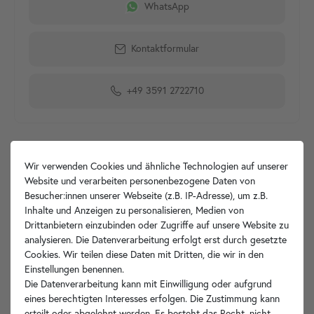
WhatsApp
Kontaktformular
+49 3591 2722710
Produktdetails
Wir verwenden Cookies und ähnliche Technologien auf unserer
Website und verarbeiten personenbezogene Daten von
Besucher:innen unserer Webseite (z.B. IP-Adresse), um z.B.
Artikelbeschreibung
Inhalte und Anzeigen zu personalisieren, Medien von
Drittanbietern einzubinden oder Zugriffe auf unsere Website zu
Hersteller-Info
analysieren. Die Datenverarbeitung erfolgt erst durch gesetzte
Cookies. Wir teilen diese Daten mit Dritten, die wir in den
Einstellungen benennen.
Die Datenverarbeitung kann mit Einwilligung oder aufgrund
eines berechtigten Interesses erfolgen. Die Zustimmung kann
Ihre Vorteile
erteilt oder abgelehnt werden. Es besteht das Recht, nicht