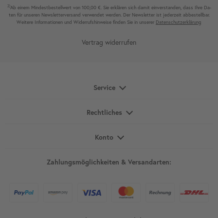
2)
Ab einem Mindest­bestell­wert von 100,00 €. Sie erklären sich damit ein­ver­standen, dass Ihre Da­
ten für unseren News­letter­versand ver­wen­det werden. Der News­letter ist jeder­zeit ab­bestel­lbar.
Weitere Infor­mationen und Wider­rufshin­weise finden Sie in unserer
Daten­schutz­erklärung
Vertrag widerrufen
Service
Rechtliches
Konto
Zahlungsmöglichkeiten & Versandarten: