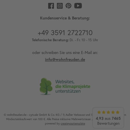
Kundenservice & Beratung:
+49 3591 2722710
Telefonische Beratung:
Di. - Fr. 10 - 15 Uhr
oder schreiben Sie uns eine E-Mail an:
info@wohnfreuden.de
© wohnfreuden.de - cytsale GmbH & Co. KG / 1) Außer Vorkasse und Speditionsware. 2) Ab einem
4,93
aus
7465
Mindesteinkaufswert von 100 €. Alle Preise inklusive Mehrwertsteuer / Alle Rechte vorbehalten.
Bewertungen
powered by
createyourtemplate