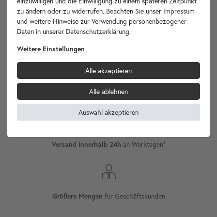
einzuwilligen und die Einwilligung zu einem späteren Zeitpunkt
zu ändern oder zu widerrufen. Beachten Sie unser
Impressum
und weitere Hinweise zur Verwendung personenbezogener
wohnfreuden.de -
Daten in unserer
Daten­schutz­erklärung
.
Ihr Spezialist für Waschbecken Unikate!
Weitere Einstellungen
Alle akzeptieren
Alle ablehnen
Versand
Internationaler
Auswahl akzeptieren
an Werktagen¹
Versand innerhalb 24h
für Geschäftskunden
Größere Mengen