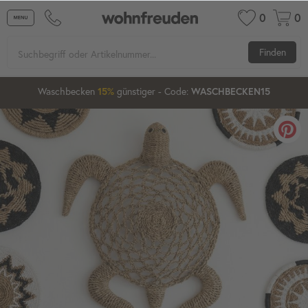
0
0
Finden
16
52
52
Waschbecken
günstiger
- Code:
15%
20%
WASCHBECKEN15