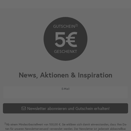
2)
GUTSCHEIN
5€
GESCHENKT
News, Aktionen & Inspiration
Newsletter Honig
E-Mail
Newsletter abonnieren und Gutschein erhalten!
2)
Ab einem Mindest­bestell­wert von 100,00 €. Sie erklären sich damit ein­ver­standen, dass Ihre Da­
ten für unseren News­letter­versand ver­wen­det werden. Der News­letter ist jeder­zeit ab­bestel­lbar.