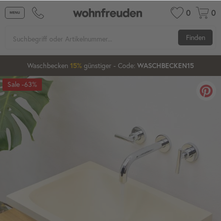
0
0
Finden
Waschbecken
günstiger
- Code:
15%
20%
WASCHBECKEN15
-63%