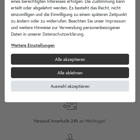
eines berechtigten Interesses erfolgen. Die Zustimmung kann
erteilt oder abgelehnt werden. Es besteht das Recht, nicht
Ihre Vorteile
einzuwilligen und die Einwilligung zu einem späteren Zeitpunkt
zu ändern oder zu widerrufen. Beachten Sie unser
Impressum
und weitere Hinweise zur Verwendung personenbezogener
Daten in unserer
Daten­schutz­erklärung
.
Weitere Einstellungen
wohnfreuden.de -
Ihr Spezialist für Waschbecken Unikate!
Alle akzeptieren
Alle ablehnen
Auswahl akzeptieren
Versand
Internationaler
an Werktagen¹
Versand innerhalb 24h