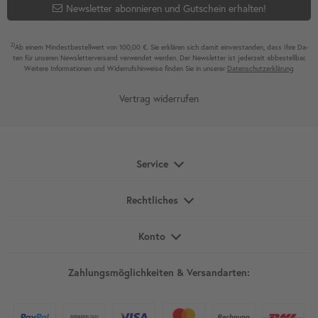
Newsletter abonnieren und Gutschein erhalten!
2)
Ab einem Mindest­bestell­wert von 100,00 €. Sie erklären sich damit ein­ver­standen, dass Ihre Da­
ten für unseren News­letter­versand ver­wen­det werden. Der News­letter ist jeder­zeit ab­bestel­lbar.
Weitere Infor­mationen und Wider­rufshin­weise finden Sie in unserer
Daten­schutz­erklärung
Vertrag widerrufen
Service
Rechtliches
Konto
Zahlungsmöglichkeiten & Versandarten: