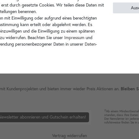
 erst durch gesetzte Cookies. Wir teilen diese Daten mit
Aus
nstellungen benennen.
n mit Einwilligung oder aufgrund eines berechtigten
Zustimmung kann erteilt oder abgelehnt werden. Es
inzuwilligen und die Einwilligung zu einem späteren
 zu widerrufen. Beachten Sie unser
Impressum
und
wendung personenbezogener Daten in unserer
Daten­
ie mit Kundenprojekten und bieten immer wieder Preis Aktionen an.
Bleiben S
2)
Ab einem Mindest­bestell­
standen, dass Ihre Da­ten 
Newsletter abonnieren und Gutschein erhalten!
Der News­letter ist jeder­z
rufshin­weise finden Sie in
Vertrag widerrufen