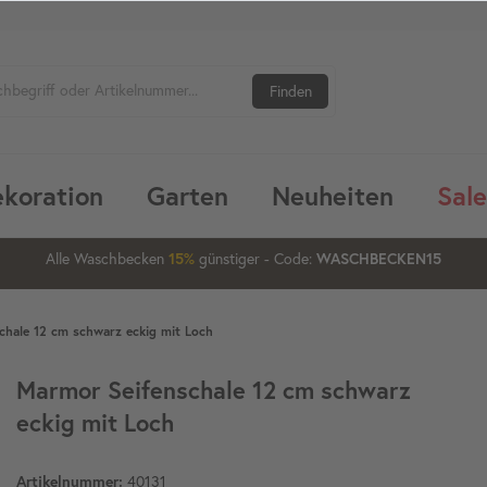
Finden
koration
Garten
Neuheiten
Sale
1
09
20
16
Alle Waschbecken
15%
günstiger
20%
- Code:
WASCHBECKEN15
chale 12 cm schwarz eckig mit Loch
Marmor Seifenschale 12 cm schwarz
eckig mit Loch
Artikelnummer:
40131