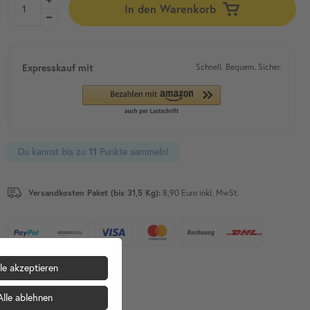
In den Warenkorb
Expresskauf mit
Schnell. Bequem. Sicher.
Du kannst bis zu
11
Punkte sammeln!
Versandkosten Paket (bis 31,5 Kg):
8,90 Euro inkl. MwSt.
le akzeptieren
Alle ablehnen