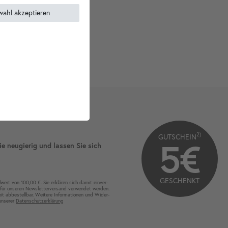
wahl akzeptieren
2)
GUTSCHEIN
5€
ie neugierig und lassen Sie sich
GESCHENKT
wert von 100,00 €. Sie erklären sich damit ein­ver­
für unseren News­letter­versand ver­wen­det werden.
eit ab­bestel­lbar. Weitere Infor­mationen und Wider­
 unserer
Daten­schutz­erklärung