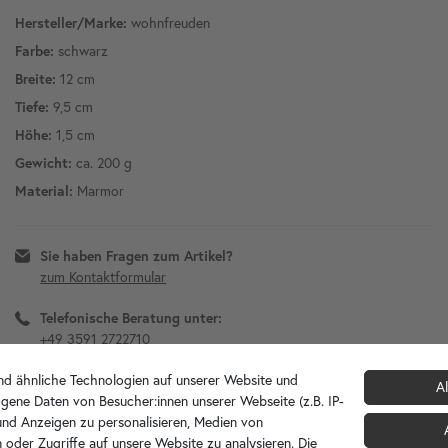
Hersteller/Marke:
wohnfreuden
Farbe:
schwarz
Breite:
12 cm
Tiefe:
9,5 cm
Höhe:
1,5 cm
Gewicht:
ca. 200 g
Material:
Marmor
Sie haben Fragen zum Artikel?
zum Kontaktformular
Telefonische Beratung unter:
+49 3591 2722710
d ähnliche Technologien auf unserer Website und
Diesen Artikel für später merken?
Al
gene Daten von Besucher:innen unserer Webseite (z.B. IP-
 und Anzeigen zu personalisieren, Medien von
 oder Zugriffe auf unsere Website zu analysieren. Die