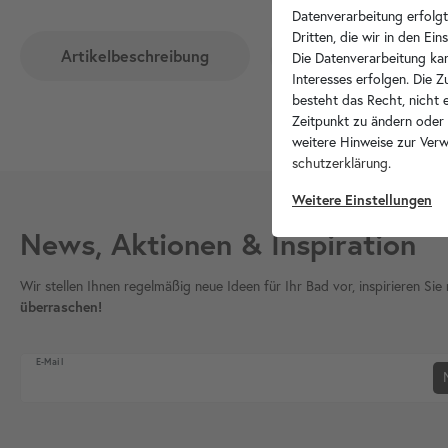
Datenverarbeitung erfolgt
Dritten, die wir in den Ei
Artikelbeschreibung
Hersteller-Info
Die Datenverarbeitung kan
Interesses erfolgen. Die 
besteht das Recht, nicht e
Zeitpunkt zu ändern oder
weitere Hinweise zur Ver
schutz­erklärung
.
Weitere Einstellungen
News, Aktionen & Inspiration
Wir stellen Ihnen regelmäßig neue Ideen für Ihr Bad vor, inspirieren S
überraschen!
Newsletter Honig
E-Mail