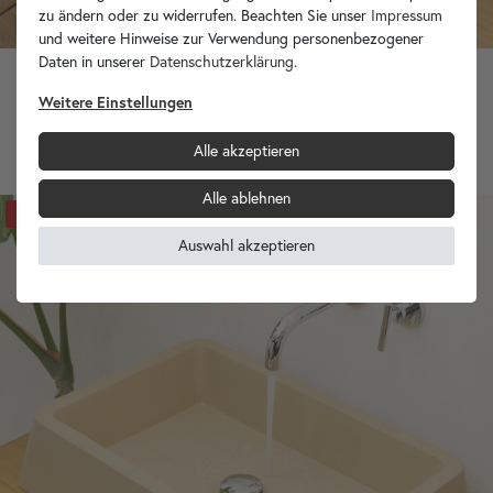
zu ändern oder zu widerrufen. Beachten Sie unser
Impressum
und weitere Hinweise zur Verwendung personenbezogener
Daten in unserer
Daten­schutz­erklärung
.
7 Unikate zur Auswahl
Weitere Einstellungen
Fossiles Waschbecken innen poliert braun-creme 60-70 cm
799,90 €
Alle akzeptieren
Alle ablehnen
-66%
Auswahl akzeptieren