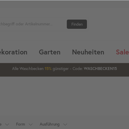
Finden
koration
Garten
Neuheiten
Sale
2
03
25
00
Waschbecken ab 80 cm
15%
20%
günstiger
- Code:
XXL-20
e
Form
Ausführung