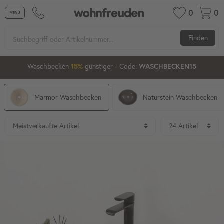
0
0
Finden
1
22
36
34
Waschbecken ab 80 cm
günstiger
- Code:
15%
20%
XXL-20
Marmor Waschbecken
Naturstein Waschbecken