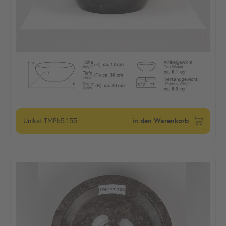
Unikat
TMPb5.155
in den Warenkorb