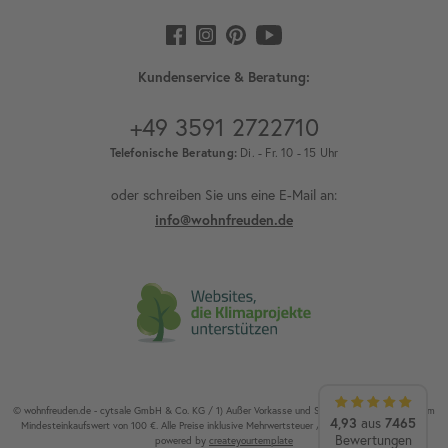
Kundenservice & Beratung:
+49 3591 2722710
Telefonische Beratung:
Di. - Fr. 10 - 15 Uhr
oder schreiben Sie uns eine E-Mail an:
info@wohnfreuden.de
© wohnfreuden.de - cytsale GmbH & Co. KG / 1) Außer Vorkasse und Speditionsware. 2) Ab einem
4,93
7465
aus
Mindesteinkaufswert von 100 €. Alle Preise inklusive Mehrwertsteuer / Alle Rechte vorbehalten.
Bewertungen
powered by
createyourtemplate