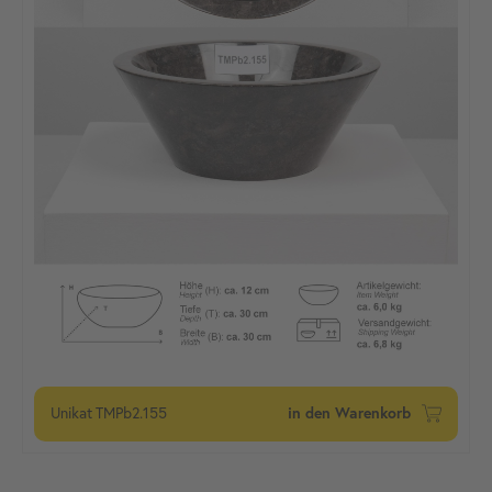
Unikat
TMPb2.155
in den Warenkorb