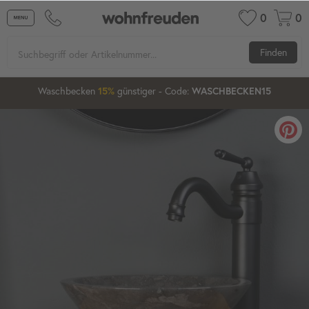
0
0
Finden
2
09
17
55
Waschbecken
15%
günstiger
20%
- Code:
WASCHBECKEN15