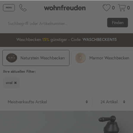
0
0
Finden
00
18
46
Waschbecken ab 80 cm
günstiger
- Code:
15%
20%
XXL-20
Naturstein Waschbecken
Marmor Waschbecken
Ihre aktuellen Filter:
oval