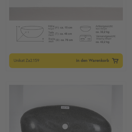
Unikat
Za2.159
in den Warenkorb