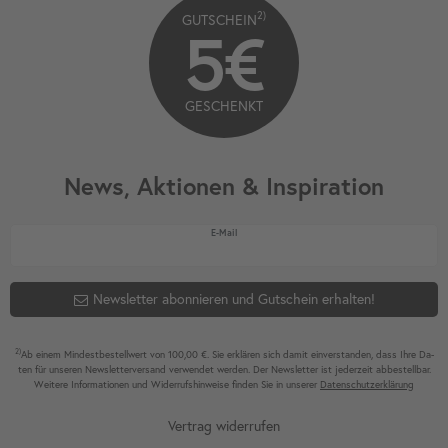
2)
GUTSCHEIN
5€
GESCHENKT
News, Aktionen & Inspiration
Newsletter Honig
E-Mail
Newsletter abonnieren und Gutschein erhalten!
2)
Ab einem Mindest­bestell­wert von 100,00 €. Sie erklären sich damit ein­ver­standen, dass Ihre Da­
ten für unseren News­letter­versand ver­wen­det werden. Der News­letter ist jeder­zeit ab­bestel­lbar.
Weitere Infor­mationen und Wider­rufshin­weise finden Sie in unserer
Daten­schutz­erklärung
Vertrag widerrufen