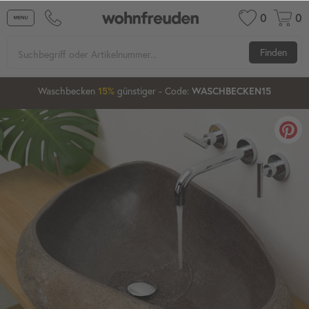
0
0
Finden
2
14
14
04
Waschbecken
15%
günstiger
20%
- Code:
WASCHBECKEN15