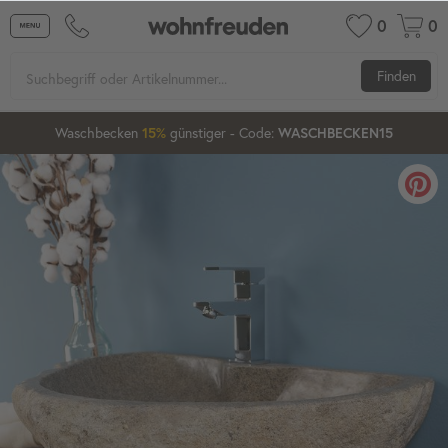
0
0
Finden
Waschbecken ab 80 cm
günstiger
- Code:
15%
20%
XXL-20