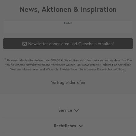
News, Aktionen & Inspiration
Newsletter Honig
E-Mail
Newsletter abonnieren und Gutschein erhalten!
2)
Ab einem Mindest­bestell­wert von 100,00 €. Sie erklären sich damit ein­ver­standen, dass Ihre Da­
ten für unseren News­letter­versand ver­wen­det werden. Der News­letter ist jeder­zeit ab­bestel­lbar.
Weitere Infor­mationen und Wider­rufshin­weise finden Sie in unserer
Daten­schutz­erklärung
Vertrag widerrufen
Service
Rechtliches