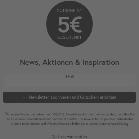
2)
GUTSCHEIN
5€
GESCHENKT
News, Aktionen & Inspiration
Newsletter Honig
E-Mail
Newsletter abonnieren und Gutschein erhalten!
2)
Ab einem Mindest­bestell­wert von 100,00 €. Sie erklären sich damit ein­ver­standen, dass Ihre Da­
ten für unseren News­letter­versand ver­wen­det werden. Der News­letter ist jeder­zeit ab­bestel­lbar.
Weitere Infor­mationen und Wider­rufshin­weise finden Sie in unserer
Daten­schutz­erklärung
Vertrag widerrufen