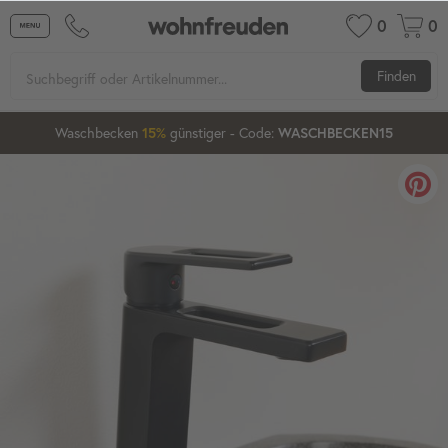
0
0
Finden
Waschbecken
günstiger
- Code:
15%
20%
WASCHBECKEN15