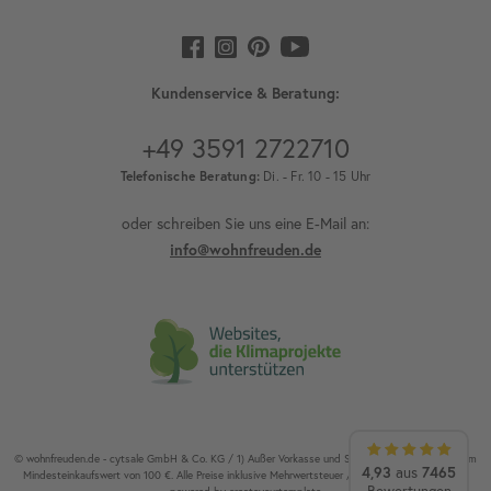
Kundenservice & Beratung:
+49 3591 2722710
Telefonische Beratung:
Di. - Fr. 10 - 15 Uhr
oder schreiben Sie uns eine E-Mail an:
info@wohnfreuden.de
© wohnfreuden.de - cytsale GmbH & Co. KG / 1) Außer Vorkasse und Speditionsware. 2) Ab einem
4,93
aus
7465
Mindesteinkaufswert von 100 €. Alle Preise inklusive Mehrwertsteuer / Alle Rechte vorbehalten.