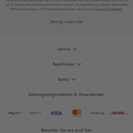
Ab einem Mindest­bestell­wert von 100,00 €. Sie erklären sich damit ein­ver­standen, dass Ihre Da­
ten für unseren News­letter­versand ver­wen­det werden. Der News­letter ist jeder­zeit ab­bestel­lbar.
Weitere Infor­mationen und Wider­rufshin­weise finden Sie in unserer
Daten­schutz­erklärung
Vertrag widerrufen
Service
Rechtliches
Konto
Zahlungsmöglichkeiten & Versandarten:
Besuchen Sie uns auch bei: