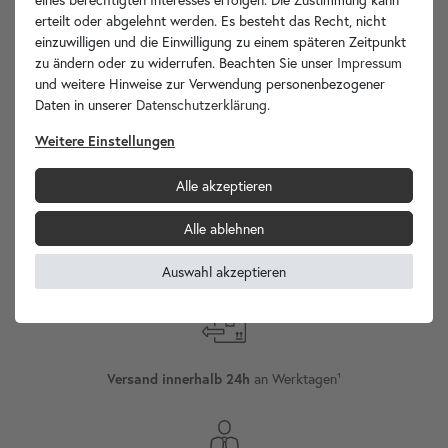
erteilt oder abgelehnt werden. Es besteht das Recht, nicht
Ihre Vorteile
einzuwilligen und die Einwilligung zu einem späteren Zeitpunkt
zu ändern oder zu widerrufen. Beachten Sie unser
Impressum
und weitere Hinweise zur Verwendung personenbezogener
Daten in unserer
Daten­schutz­erklärung
.
Weitere Einstellungen
wohnfreuden.de -
Ihr Spezialist für Waschbecken Unikate!
Alle akzeptieren
Alle ablehnen
Versand
Auswahl akzeptieren
Internationaler
an Werktagen¹
Versand innerhalb 24h