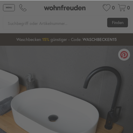
0
0
Finden
Waschbecken
günstiger
- Code:
15%
20%
WASCHBECKEN15