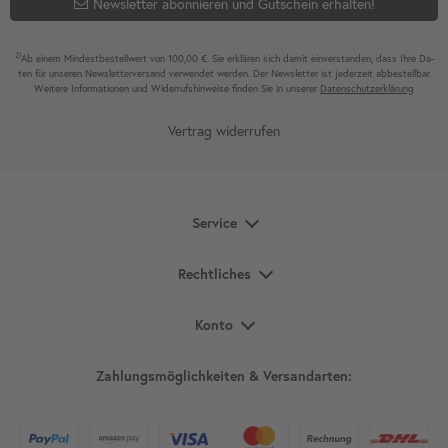
Newsletter abonnieren und Gutschein erhalten!
2)
Ab einem Mindest­bestell­wert von 100,00 €. Sie erklären sich damit ein­ver­standen, dass Ihre Da­
ten für unseren News­letter­versand ver­wen­det werden. Der News­letter ist jeder­zeit ab­bestel­lbar.
Weitere Infor­mationen und Wider­rufshin­weise finden Sie in unserer
Daten­schutz­erklärung
Vertrag widerrufen
Service
Rechtliches
Konto
Zahlungsmöglichkeiten & Versandarten: