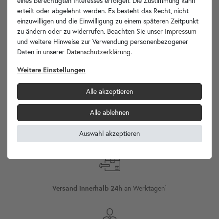
eines berechtigten Interesses erfolgen. Die Zustimmung kann
erteilt oder abgelehnt werden. Es besteht das Recht, nicht
Ihre Vorteile
einzuwilligen und die Einwilligung zu einem späteren Zeitpunkt
zu ändern oder zu widerrufen. Beachten Sie unser
Impressum
und weitere Hinweise zur Verwendung personenbezogener
Daten in unserer
Daten­schutz­erklärung
.
Weitere Einstellungen
wohnfreuden.de -
Ihr Spezialist für Waschbecken Unikate!
Alle akzeptieren
Alle ablehnen
Auswahl akzeptieren
Internationaler
Versand
Versand innerhalb 24h
an Werktagen¹