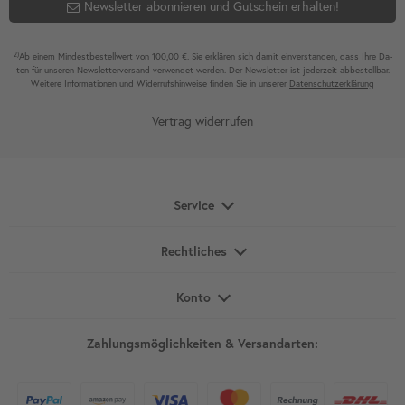
Newsletter abonnieren und Gutschein erhalten!
2)
Ab einem Mindest­bestell­wert von 100,00 €. Sie erklären sich damit ein­ver­standen, dass Ihre Da­
ten für unseren News­letter­versand ver­wen­det werden. Der News­letter ist jeder­zeit ab­bestel­lbar.
Weitere Infor­mationen und Wider­rufshin­weise finden Sie in unserer
Daten­schutz­erklärung
Vertrag widerrufen
Service
Rechtliches
Konto
Zahlungsmöglichkeiten & Versandarten: